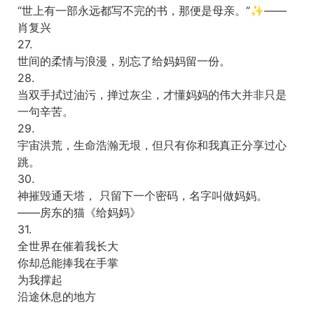
“世上有一部永远都写不完的书，那便是母亲。”✨——
肖复兴
27.
世间的柔情与浪漫，别忘了给妈妈留一份。
28.
当双手拭过油污，掸过灰尘，才懂妈妈的伟大并非只是
一句辛苦。
29.
宇宙洪荒，生命浩瀚无垠，但只有你和我真正分享过心
跳。
30.
神摧毁通天塔， 只留下一个密码，名字叫做妈妈。
——房东的猫《给妈妈》
31.
全世界在催着我长大
你却总能捧我在手掌
为我撑起
沿途休息的地方