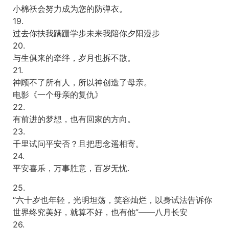
小棉袄会努力成为您的防弹衣。
19.
过去你扶我蹒跚学步未来我陪你夕阳漫步
20.
与生俱来的牵绊，岁月也拆不散。
21.
神顾不了所有人，所以神创造了母亲。
电影《一个母亲的复仇》
22.
有前进的梦想，也有回家的方向。
23.
千里试问平安否？且把思念遥相寄。
24.
平安喜乐，万事胜意，百岁无忧.
25.
“六十岁也年轻，光明坦荡，笑容灿烂，以身试法告诉你
世界终究美好，就算不好，也有他”——八月长安
26.