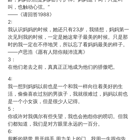
叫，也触动心弦。”
——《请回答1988》
2:
我认识妈妈的时候，她还只有23岁，我猜想，妈妈第一
次见到我的时候，一定是她这辈子最美的时候。只是那
时的我一定在不停地哭，所以忘了看妈妈最美的样子。
——卢思浩《愿有人陪你颠沛流离》
3：
在他们老去之前，真真正正地成为他们的骄傲吧。
4:
我一想到妈妈以前也是一个和我一样向往着美好的生
活，偷偷喜欢过别的男孩子，我就很难过，妈妈以前也
是一个小女孩，但是很少人记得。
5：
你或许对我偶尔有些失望，我也会抱怨你的唠叨。但我
们都知道，我们是对方眼里永远的一百分。
6:
剪断的脐带 甩开得手 用力关上的门，我用一生跟你告