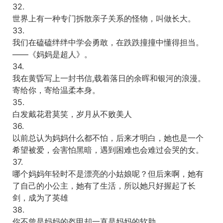
32.
世界上有一种专门拆散亲子关系的怪物，叫做长大。
33.
我们在磕磕绊绊中学会勇敢，在跌跌撞撞中懂得担当。
——《妈妈是超人》。
34.
我在黄昏写上一封书信,载着落日的余晖和银河的浪漫。
寄给你，寄给温柔本身。
35.
白发戴花君莫笑，岁月从不败美人
36.
以前总认为妈妈什么都不怕，后来才明白，她也是一个
希望被爱，会害怕黑暗，遇到困难也会难过会哭的女。
37.
哪个妈妈年轻时不是漂亮的小姑娘呢？但后来啊，她有
了自己的小公主，她有了生活，所以她只好握起了长
剑，成为了英雄
38.
你不曾是妈妈的盔甲却一直是妈妈的软肋