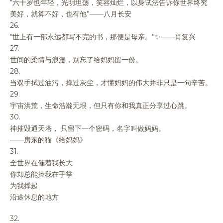
“六十岁也年轻，光明坦荡，笑容灿烂，以身试法告诉你世界终究
美好，就算不好，也有他”——八月长安
26.
“世上有一部永远都写不完的书，那便是母亲。”✨——肖复兴
27.
世间的柔情与浪漫，别忘了给妈妈留一份。
28.
当双手拭过油污，掸过灰尘，才懂妈妈的伟大并非只是一句辛苦。
29.
宇宙洪荒，生命浩瀚无垠，但只有你和我真正分享过心跳。
30.
神摧毁通天塔， 只留下一个密码，名字叫做妈妈。
——房东的猫《给妈妈》
31.
全世界在催着我长大
你却总能捧我在手掌
为我撑起
沿途休息的地方
32.