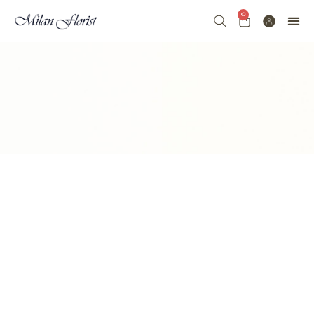
0
七夕 VALENTI
FLORAL
FRUIT & FLOWE
GRAND 