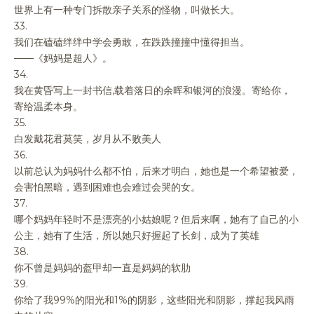
世界上有一种专门拆散亲子关系的怪物，叫做长大。
33.
我们在磕磕绊绊中学会勇敢，在跌跌撞撞中懂得担当。
——《妈妈是超人》。
34.
我在黄昏写上一封书信,载着落日的余晖和银河的浪漫。寄给你，
寄给温柔本身。
35.
白发戴花君莫笑，岁月从不败美人
36.
以前总认为妈妈什么都不怕，后来才明白，她也是一个希望被爱，
会害怕黑暗，遇到困难也会难过会哭的女。
37.
哪个妈妈年轻时不是漂亮的小姑娘呢？但后来啊，她有了自己的小
公主，她有了生活，所以她只好握起了长剑，成为了英雄
38.
你不曾是妈妈的盔甲却一直是妈妈的软肋
39.
你给了我99%的阳光和1%的阴影，这些阳光和阴影，撑起我风雨