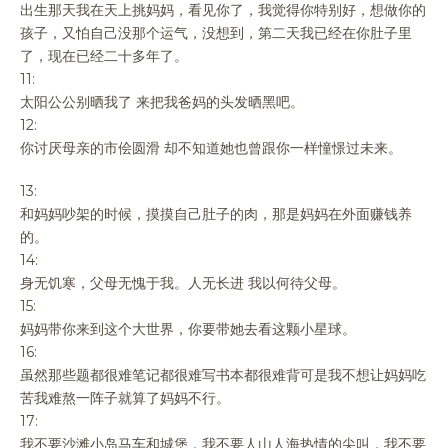
出生那天我在天上挑妈妈，看见你了，我觉得你特别好，想做你的
孩子，又怕自己没那个运气，没想到，第二天我已经在你肚子里
了，现在已经二十多年了。
11:
太阳公公别晒我了 来把我爸妈的头发晒黑吧。
12:
你讨厌母亲的市侩圆滑 却不知道她也曾跟你一样憧憬过未来。
13:
和妈妈吵架的时候，摸摸自己肚子的肉，那是妈妈在外面赚钱养
的。
14:
身无饥寒，父母无愧于我。人无长进 我以何待父母。
15:
妈妈带你来到这个大世界，你要带她去看这颗小星球。
16:
虽然那些题都很难笔记都很难写书本都很难背可是我不想让妈妈吃
苦我难熬一阵子就算了妈妈不行。
17:
我不要沙滩小岛马车和城堡，我不要人山人海热情的尖叫，我不要