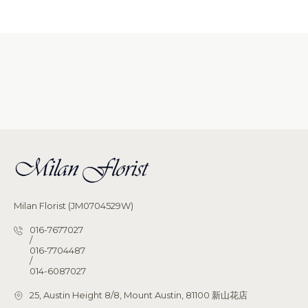
Milan Florist (JM0704529W)
016-7677027
/
016-7704487
/
014-6087027
25, Austin Height 8/8, Mount Austin, 81100 新山花店