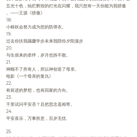
五光十色，灿烂辉煌的灯光在闪耀，我只想有一天你能为我骄傲
。——王源《骄傲》
18:
小棉袄会努力成为您的防弹衣。
19.
过去你扶我蹒跚学步未来我陪你夕阳漫步
20.
与生俱来的牵绊，岁月也拆不散。
21.
神顾不了所有人，所以神创造了母亲。
电影《一个母亲的复仇》
22.
有前进的梦想，也有回家的方向。
23.
千里试问平安否？且把思念遥相寄。
24.
平安喜乐，万事胜意，百岁无忧.
25.