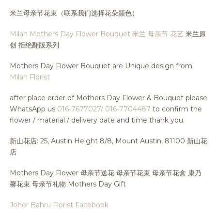
米兰母亲节花束（联系我们选择花朵颜色）
Milan Mothers Day Flower Bouquet 米兰 母亲节 花艺
米兰原
创 拒绝翻版系列
Mothers Day Flower Bouquet are Unique design from
Milan Florist
after place order of Mothers Day Flower & Bouquet please
WhatsApp us
016-7677027/ 016-7704487
to confirm the
flower / material / delivery date and time thank you.
新山花店: 25, Austin Height 8/8, Mount Austin, 81100 新山花
店
Mothers Day Flower 母亲节送花 母亲节花束 母亲节花盒 康乃
馨花束 母亲节礼物 Mothers Day Gift
Johor Bahru Florist Facebook