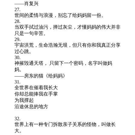
——肖复兴
27.
世间的柔情与浪漫，别忘了给妈妈留一份。
28.
当双手拭过油污，掸过灰尘，才懂妈妈的伟大并非
只是一句辛苦。
29.
宇宙洪荒，生命浩瀚无垠，但只有你和我真正分享
过心跳。
30.
神摧毁通天塔， 只留下一个密码，名字叫做妈
妈。
——房东的猫《给妈妈》
31.
全世界在催着我长大
你却总能捧我在手掌
为我撑起
沿途休息的地方
32.
世界上有一种专门拆散亲子关系的怪物，叫做长
大。