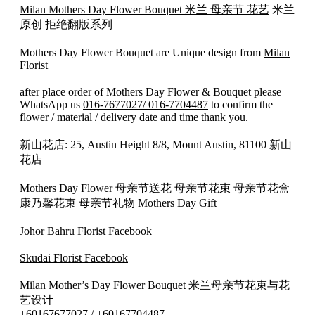
Milan Mothers Day Flower Bouquet 米兰 母亲节 花艺
米兰
节
原创 拒绝翻版系列
花
束
Mothers Day Flower Bouquet are Unique design from
Milan
花
Florist
礼
041
after place order of Mothers Day Flower & Bouquet please
quantity
WhatsApp us
016-7677027/ 016-7704487
to confirm the
flower / material / delivery date and time thank you.
新山花店: 25, Austin Height 8/8, Mount Austin, 81100 新山
花店
Mothers Day Flower 母亲节送花 母亲节花束 母亲节花盒
康乃馨花束 母亲节礼物 Mothers Day Gift
Johor Bahru Florist Facebook
Skudai Florist Facebook
Milan Mother’s Day Flower Bouquet 米兰母亲节花束与花
艺设计
+60167677027 / +60167704487