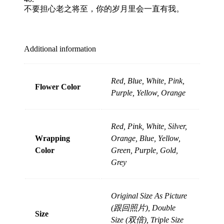
不要担心老之将至，你的岁月里会一直有我。
Additional information
Red, Blue, White, Pink,
Flower Color
Purple, Yellow, Orange
Red, Pink, White, Silver,
Wrapping
Orange, Blue, Yellow,
Color
Green, Purple, Gold,
Grey
Original Size As Picture
(跟回照片), Double
Size
Size (双倍), Triple Size