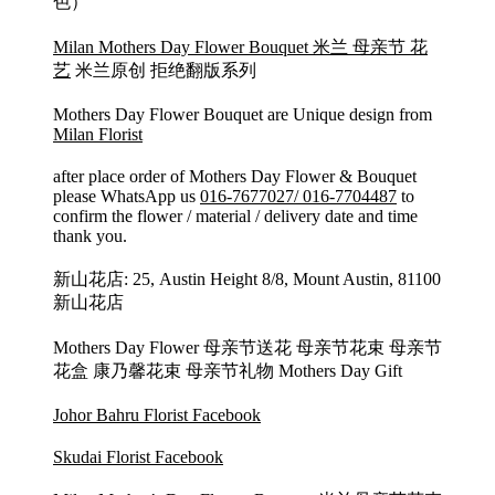
色）
Milan Mothers Day Flower Bouquet 米兰 母亲节 花
艺
米兰原创 拒绝翻版系列
Mothers Day Flower Bouquet are Unique design from
Milan Florist
after place order of Mothers Day Flower & Bouquet
please WhatsApp us
016-7677027/ 016-7704487
to
confirm the flower / material / delivery date and time
thank you.
新山花店: 25, Austin Height 8/8, Mount Austin, 81100
新山花店
Mothers Day Flower 母亲节送花 母亲节花束 母亲节
花盒 康乃馨花束 母亲节礼物 Mothers Day Gift
Johor Bahru Florist Facebook
Skudai Florist Facebook