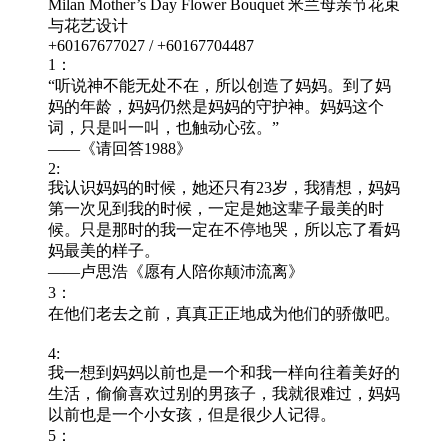
Milan Mother’s Day Flower Bouquet 米兰母亲节花束
与花艺设计
+60167677027 / +60167704487
1：
“听说神不能无处不在，所以创造了妈妈。到了妈
妈的年龄，妈妈仍然是妈妈的守护神。妈妈这个
词，只是叫一叫，也触动心弦。”
——《请回答1988》
2:
我认识妈妈的时候，她还只有23岁，我猜想，妈妈
第一次见到我的时候，一定是她这辈子最美的时
候。只是那时的我一定在不停地哭，所以忘了看妈
妈最美的样子。
——卢思浩《愿有人陪你颠沛流离》
3：
在他们老去之前，真真正正地成为他们的骄傲吧。
4:
我一想到妈妈以前也是一个和我一样向往着美好的
生活，偷偷喜欢过别的男孩子，我就很难过，妈妈
以前也是一个小女孩，但是很少人记得。
5：