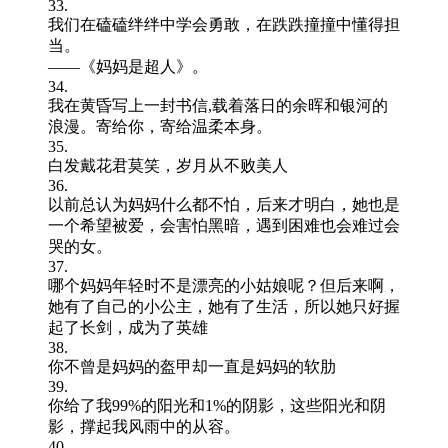
33.
我们在磕磕绊绊中学会勇敢，在跌跌撞撞中懂得担
当。
——《妈妈是超人》。
34.
我在黄昏写上一封书信,载着落日的余晖和银河的
浪漫。寄给你，寄给温柔本身。
35.
白发戴花君莫笑，岁月从不败美人
36.
以前总认为妈妈什么都不怕，后来才明白，她也是
一个希望被爱，会害怕黑暗，遇到困难也会难过会
哭的女。
37.
哪个妈妈年轻时不是漂亮的小姑娘呢？但后来啊，
她有了自己的小公主，她有了生活，所以她只好握
起了长剑，成为了英雄
38.
你不曾是妈妈的盔甲却一直是妈妈的软肋
39.
你给了我99%的阳光和1%的阴影，这些阳光和阴
影，撑起我风雨中的从容。
40.