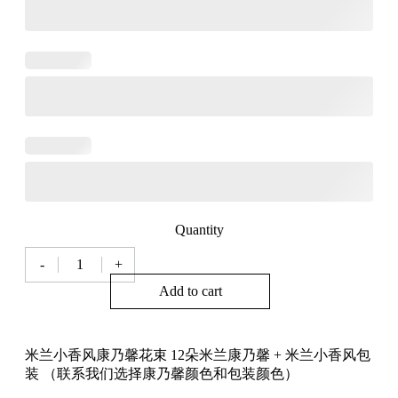
Quantity
-
+
Johor
Mother's
Add to cart
Day
Bouquet
米
兰
米兰小香风康乃馨花束 12朵米兰康乃馨 + 米兰小香风包
母
装 （联系我们选择康乃馨颜色和包装颜色）
亲