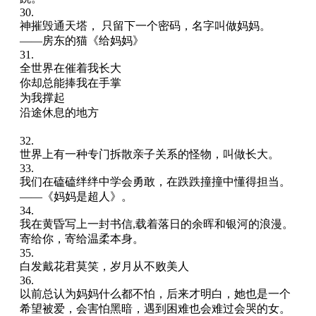
30.
神摧毁通天塔， 只留下一个密码，名字叫做妈妈。
——房东的猫《给妈妈》
31.
全世界在催着我长大
你却总能捧我在手掌
为我撑起
沿途休息的地方
32.
世界上有一种专门拆散亲子关系的怪物，叫做长大。
33.
我们在磕磕绊绊中学会勇敢，在跌跌撞撞中懂得担当。
——《妈妈是超人》。
34.
我在黄昏写上一封书信,载着落日的余晖和银河的浪漫。
寄给你，寄给温柔本身。
35.
白发戴花君莫笑，岁月从不败美人
36.
以前总认为妈妈什么都不怕，后来才明白，她也是一个
希望被爱，会害怕黑暗，遇到困难也会难过会哭的女。