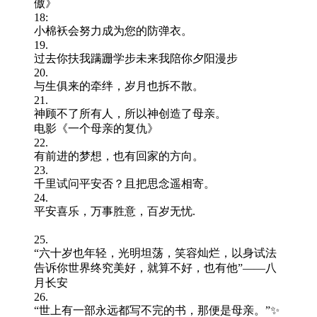
傲》
18:
小棉袄会努力成为您的防弹衣。
19.
过去你扶我蹒跚学步未来我陪你夕阳漫步
20.
与生俱来的牵绊，岁月也拆不散。
21.
神顾不了所有人，所以神创造了母亲。
电影《一个母亲的复仇》
22.
有前进的梦想，也有回家的方向。
23.
千里试问平安否？且把思念遥相寄。
24.
平安喜乐，万事胜意，百岁无忧.
25.
“六十岁也年轻，光明坦荡，笑容灿烂，以身试法
告诉你世界终究美好，就算不好，也有他”——八
月长安
26.
“世上有一部永远都写不完的书，那便是母亲。”✨