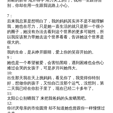
剪断的脐带 甩开得手 用力关上的门，我用一生跟你告
别，你却在用一生跟我说路上小心。
7：
后来我总算是想明白了，我的妈妈其实并不是不能理解
我，她也在尽力，只是她一直生活的就只是那一个很小
的圈子，她没有办法去看到这个世界的更多可能性，所
以我应该努力带她去这个世界看看，告诉她这个世界是
很大的。
8:
我的生命，是从睁开眼睛，爱上你的笑容开始的。
9：
她也是一个希望被爱，会害怕黑暗，遇到困难也会伤心
难过会哭的女孩子，可是岁月叫她伟大。
10:
出生那天我在天上挑妈妈，看见你了，我觉得你特别
好，想做你的孩子，又怕自己没那个运气，没想到，第
二天我已经在你肚子里了，现在已经二十多年了。
11:
太阳公公别晒我了 来把我爸妈的头发晒黑吧。
12:
你讨厌母亲的市侩圆滑 却不知道她也曾跟你一样憧憬过