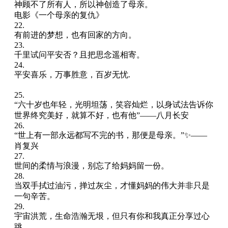
神顾不了所有人，所以神创造了母亲。
电影《一个母亲的复仇》
22.
有前进的梦想，也有回家的方向。
23.
千里试问平安否？且把思念遥相寄。
24.
平安喜乐，万事胜意，百岁无忧.
25.
“六十岁也年轻，光明坦荡，笑容灿烂，以身试法告诉你
世界终究美好，就算不好，也有他”——八月长安
26.
“世上有一部永远都写不完的书，那便是母亲。”✨——
肖复兴
27.
世间的柔情与浪漫，别忘了给妈妈留一份。
28.
当双手拭过油污，掸过灰尘，才懂妈妈的伟大并非只是
一句辛苦。
29.
宇宙洪荒，生命浩瀚无垠，但只有你和我真正分享过心
跳。