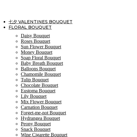
Skip
to
content
七夕 VALENTINES BOUQUET
FLORAL BOUQUET
Daisy Bouquet
Roses Bouquet
Sun Flower Bouquet
Money Bouquet
Soap Floral Bouquet
Baby Breath Bouquet
Balloons Bouquet
Chamomile Bouquet
Tulip Bouquet
Chocolate Bouquet
Eustoma Bouquet
Lily Bouquet
Mix Flower Bouquet
Carnation Bouquet
Forget-me-not Bouquet
Hydrangea Bouquet
Peony Bouquet
Snack Bouquet
Wine Cigarette Bouquet