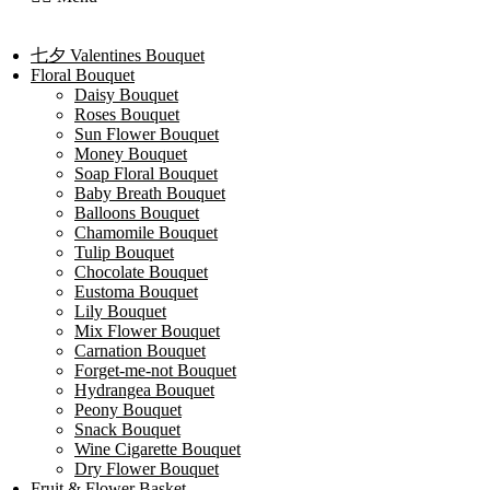
七夕 Valentines Bouquet
Floral Bouquet
Daisy Bouquet
Roses Bouquet
Sun Flower Bouquet
Money Bouquet
Soap Floral Bouquet
Baby Breath Bouquet
Balloons Bouquet
Chamomile Bouquet
Tulip Bouquet
Chocolate Bouquet
Eustoma Bouquet
Lily Bouquet
Mix Flower Bouquet
Carnation Bouquet
Forget-me-not Bouquet
Hydrangea Bouquet
Peony Bouquet
Snack Bouquet
Wine Cigarette Bouquet
Dry Flower Bouquet
Fruit & Flower Basket