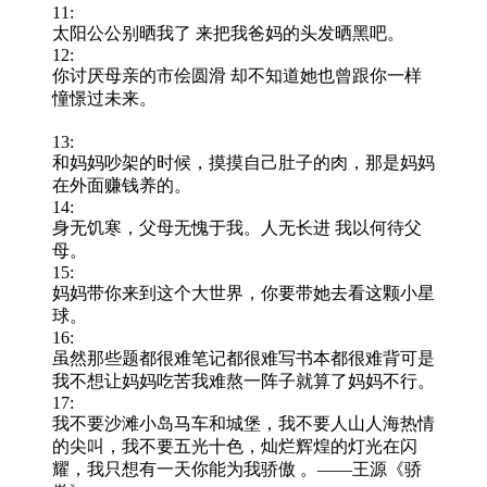
11:
太阳公公别晒我了 来把我爸妈的头发晒黑吧。
12:
你讨厌母亲的市侩圆滑 却不知道她也曾跟你一样
憧憬过未来。
13:
和妈妈吵架的时候，摸摸自己肚子的肉，那是妈妈
在外面赚钱养的。
14:
身无饥寒，父母无愧于我。人无长进 我以何待父
母。
15:
妈妈带你来到这个大世界，你要带她去看这颗小星
球。
16:
虽然那些题都很难笔记都很难写书本都很难背可是
我不想让妈妈吃苦我难熬一阵子就算了妈妈不行。
17:
我不要沙滩小岛马车和城堡，我不要人山人海热情
的尖叫，我不要五光十色，灿烂辉煌的灯光在闪
耀，我只想有一天你能为我骄傲 。——王源《骄