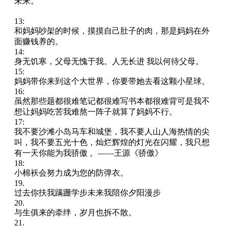
未来。
13:
和妈妈吵架的时候，摸摸自己肚子的肉，那是妈妈在外
面赚钱养的。
14:
身无饥寒，父母无愧于我。人无长进 我以何待父母。
15:
妈妈带你来到这个大世界，你要带她去看这颗小星球。
16:
虽然那些题都很难笔记都很难写书本都很难背可是我不
想让妈妈吃苦我难熬一阵子就算了妈妈不行。
17:
我不要沙滩小岛马车和城堡，我不要人山人海热情的尖
叫，我不要五光十色，灿烂辉煌的灯光在闪耀，我只想
有一天你能为我骄傲 。——王源《骄傲》
18:
小棉袄会努力成为您的防弹衣。
19.
过去你扶我蹒跚学步未来我陪你夕阳漫步
20.
与生俱来的牵绊，岁月也拆不散。
21.