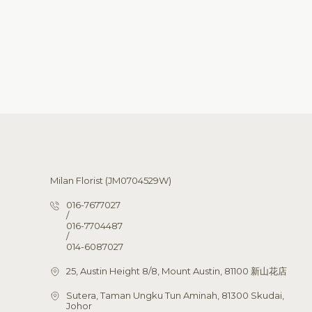
Milan Florist (JM0704529W)
016-7677027
/
016-7704487
/
014-6087027
25, Austin Height 8/8, Mount Austin, 81100 新山花店
Sutera, Taman Ungku Tun Aminah, 81300 Skudai,
Johor