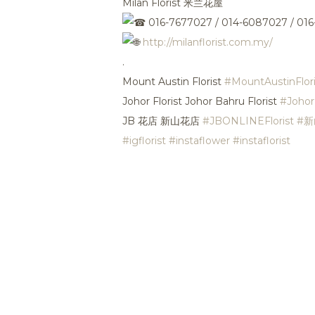
Milan Florist 米兰花屋
016-7677027 / 014-6087027 / 01
http://milanflorist.com.my/
.
Mount Austin Florist
#MountAustinFlori
Johor Florist Johor Bahru Florist
#JohorF
JB 花店 新山花店
#JBONLINEFlorist
#
#igflorist
#instaflower
#instaflorist