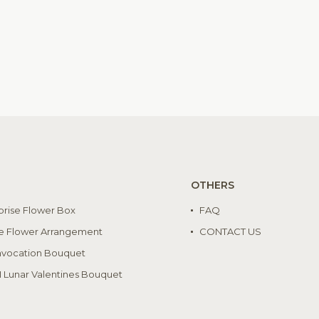
OTHERS
prise Flower Box
FAQ
e Flower Arrangement
CONTACT US
vocation Bouquet
I Lunar Valentines Bouquet