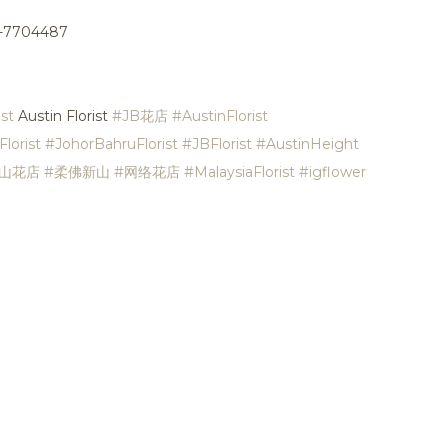
6-7704487
st
Austin Florist
#JB花店
#AustinFlorist
lorist
#JohorBahruFlorist
#JBFlorist
#AustinHeight
新山花店
#柔佛新山
#网络花店
#MalaysiaFlorist
#igflower