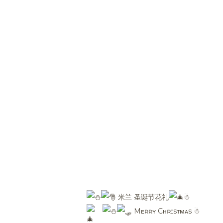
米兰 圣诞节花礼
☃︎
Mᴇʀʀʏ Cʜʀɪsᴛᴍᴀs
☃︎