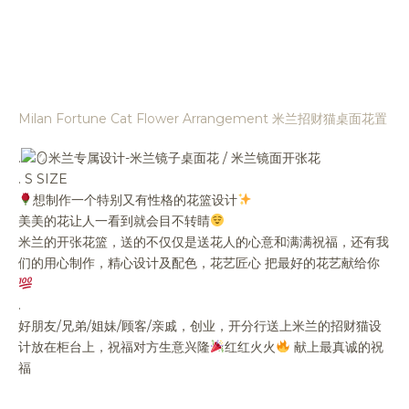
Milan Fortune Cat Flower Arrangement 米兰招财猫桌面花置
.
米兰专属设计-米兰镜子桌面花 / 米兰镜面开张花
. S SIZE
想制作一个特别又有性格的花篮设计
美美的花让人一看到就会目不转睛
米兰的开张花篮，送的不仅仅是送花人的心意和满满祝福，还有我
们的用心制作，精心设计及配色，花艺匠心 把最好的花艺献给你
.
好朋友/兄弟/姐妹/顾客/亲戚，创业，开分行送上米兰的招财猫设
计放在柜台上，祝福对方生意兴隆
红红火火
献上最真诚的祝
福