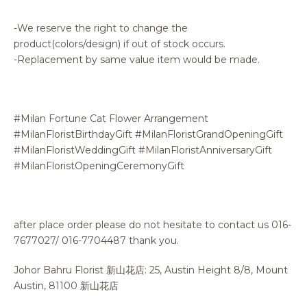
-We reserve the right to change the
product(colors/design) if out of stock occurs.
-Replacement by same value item would be made.
#Milan Fortune Cat Flower Arrangement
#MilanFloristBirthdayGift #MilanFloristGrandOpeningGift
#MilanFloristWeddingGift #MilanFloristAnniversaryGift
#MilanFloristOpeningCeremonyGift
after place order please do not hesitate to contact us 016-
7677027/ 016-7704487 thank you.
Johor Bahru Florist 新山花店: 25, Austin Height 8/8, Mount
Austin, 81100 新山花店