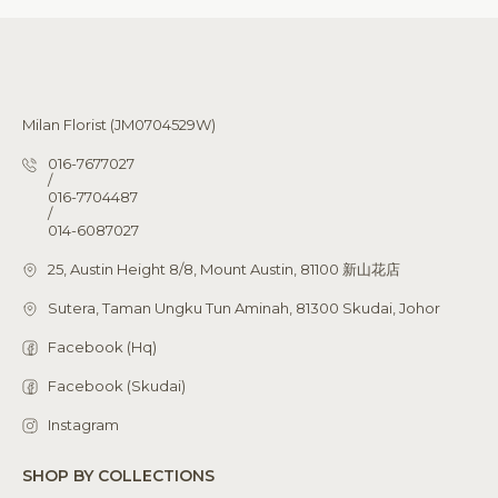
Milan Florist (JM0704529W)
016-7677027
/
016-7704487
/
014-6087027
25, Austin Height 8/8, Mount Austin, 81100 新山花店
Sutera, Taman Ungku Tun Aminah, 81300 Skudai, Johor
Facebook (Hq)
Facebook (Skudai)
Instagram
SHOP BY COLLECTIONS