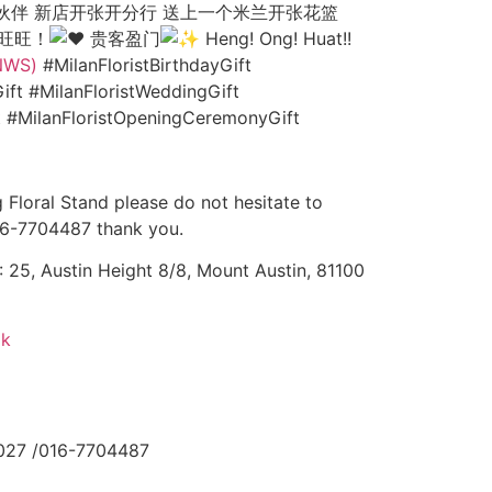
伙伴 新店开张开分行 送上一个米兰开张花篮
意旺旺！
贵客盈门
Heng! Ong! Huat!!
NWS)
#MilanFloristBirthdayGift
ift #MilanFloristWeddingGift
ft #MilanFloristOpeningCeremonyGift
 Floral Stand please do not hesitate to
16-7704487 thank you.
25, Austin Height 8/8, Mount Austin, 81100
ok
027 /016-7704487