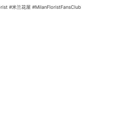
lorist #米兰花屋 #MilanFloristFansClub