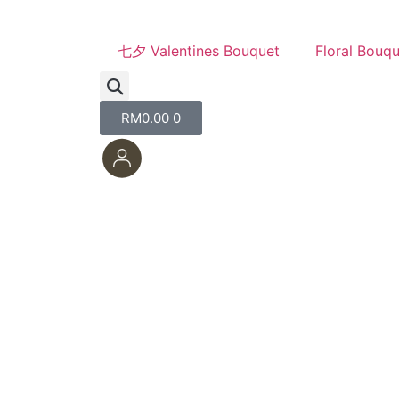
七夕 Valentines Bouquet
Floral Bouq
RM
0.00
0