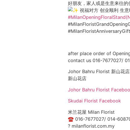
好朋友，家人或是生意来往的
祝福对方 创业顺利 生
#MilanOpeningFloralStand(
#MilanFloristGrandOpeningG
#MilanFloristAnniversaryGi
after place order of Opening
contact us 016-7677027/ 0
Johor Bahru Florist 新山花店: 
新山花店
Johor Bahru Florist Facebo
Skudai Florist Facebook
米兰花屋 Milan Florist
☎
016-7677027/ 014-6087
?
milanflorist.com.my