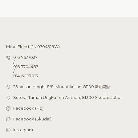
Milan Florist (JM0704529W)
016-7677027
/
016-7704487
/
014-6087027
25, Austin Height 8/8, Mount Austin, 81100 新山花店
Sutera, Taman Ungku Tun Aminah, 81300 Skudai, Johor
Facebook (Hq)
Facebook (Skudai)
Instagram