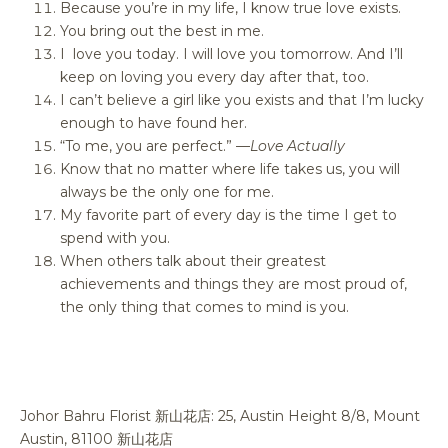
Because you’re in my life, I know true love exists.
You bring out the best in me.
I love you today. I will love you tomorrow. And I’ll
keep on loving you every day after that, too.
I can’t believe a girl like you exists and that I’m lucky
enough to have found her.
“To me, you are perfect.” —
Love Actually
Know that no matter where life takes us, you will
always be the only one for me.
My favorite part of every day is the time I get to
spend with you.
When others talk about their greatest
achievements and things they are most proud of,
the only thing that comes to mind is you.
Johor Bahru Florist 新山花店: 25, Austin Height 8/8, Mount
Austin, 81100 新山花店