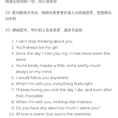
我遇见世间的一切，却只喜欢你
29- 星河黯然月无光，细雨长夜梦更长谁人识得相思苦，悠悠桥头
问牛郎
30- 婵娟星河，华灯初上良辰美景，愿岁月如初
I can’t stop thinking about you.
You’ll always be my girl.
Since the day I met you, my
life
has never been the
same.
You’re kinda, maybe a little, sorta, pretty much
always on my mind.
I would follow you anywhere.
When I’m with you, everything feels right.
I’ll keep loving you until the day I die…and even after
that, if possible.
When I’m with you, nothing else matters.
Do you have any idea how much I adore you?
All love is sweet, but ours is the sweetest.